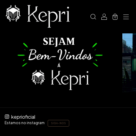
0
keprioficial
Estamos no instagram
SIGA-NOS