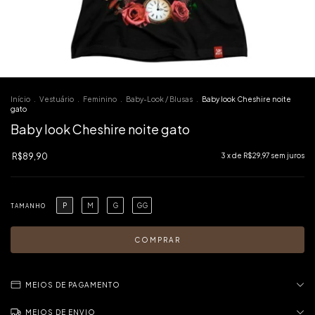
Início
.
Vestuário
.
Feminino
.
Baby-Look / Blusas
.
Baby look Cheshire noite
gato
Baby look Cheshire noite gato
R$89,90
3
x de
R$29,97
sem juros
P
M
G
GG
TAMANHO
MEIOS DE PAGAMENTO
MEIOS DE ENVIO