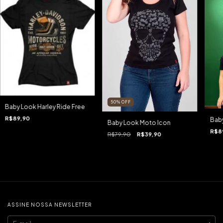
50
%
OFF
Baby Look Harley Ride Free
R$89,90
Baby
Baby Look Moto Icon
R$8
R$79,90
R$39,90
ASSINE NOSSA NEWSLETTER