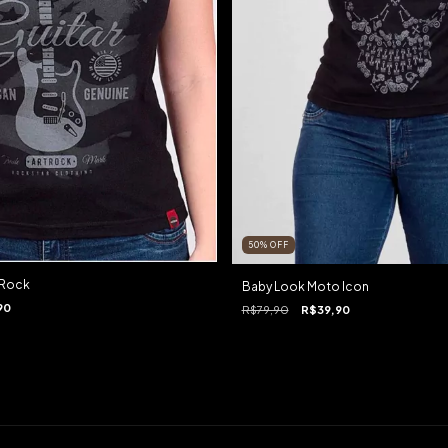
50
%
OFF
 Rock
Baby Look Moto Icon
90
R$79,90
R$39,90