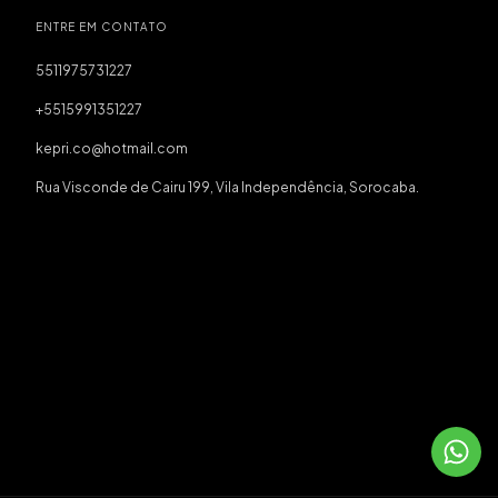
ENTRE EM CONTATO
5511975731227
+5515991351227
kepri.co@hotmail.com
Rua Visconde de Cairu 199, Vila Independência, Sorocaba.