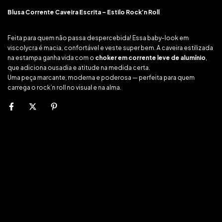
Blusa Corrente Caveira Escrita – Estilo Rock’n Roll
Feita para quem não passa despercebida! Essa baby-look em
viscolycra é macia, confortável e veste super bem. A caveira estilizada
na estampa ganha vida com o
choker em corrente leve de alumínio
,
que adiciona ousadia e atitude na medida certa.
Uma peça marcante, moderna e poderosa — perfeita para quem
carrega o rock’n roll no visual e na alma.