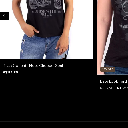
Blusa Corrente Moto Chopper Soul
43
%
OFF
R$114,90
Baby Look Hard
R$69,90
R$39,