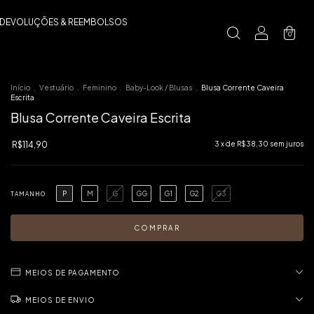
 DEVOLUÇÕES & REEMBOLSOS
0
Início
.
Vestuário
.
Feminino
.
Baby-Look / Blusas
.
Blusa Corrente Caveira
Escrita
Blusa Corrente Caveira Escrita
R$114,90
3
x de
R$38,30
sem juros
P
M
G
GG
G1
G2
G3
TAMANHO
MEIOS DE PAGAMENTO
MEIOS DE ENVIO