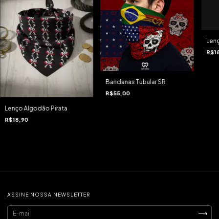
Len
R$1
Bandanas Tubular SR
R$55,00
Lenço Algodão Pirata
R$18,90
ASSINE NOSSA NEWSLETTER