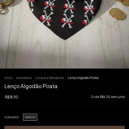
Início
.
Acessórios
.
Lenços e Bandanas
.
Lenço Algodão Pirata
Lenço Algodão Pirata
R$18,90
3
x de
R$6,30
sem juros
ÙNICO
TAMANHO